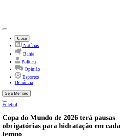
Close
Notícias
Bahia
Política
Opinião
Esportes
Denúncia
Seja Membro
Futebol
Copa do Mundo de 2026 terá pausas
obrigatórias para hidratação em cada
tempo