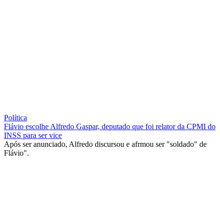
Política
Flávio escolhe Alfredo Gaspar, deputado que foi relator da CPMI do
INSS para ser vice
Após ser anunciado, Alfredo discursou e afrmou ser "soldado" de
Flávio".