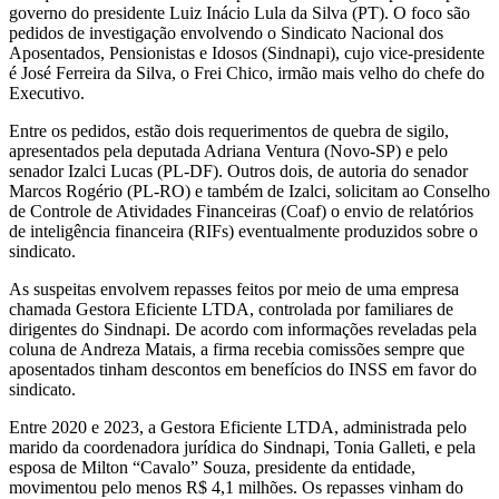
governo do presidente Luiz Inácio Lula da Silva (PT). O foco são
pedidos de investigação envolvendo o Sindicato Nacional dos
Aposentados, Pensionistas e Idosos (Sindnapi), cujo vice-presidente
é José Ferreira da Silva, o Frei Chico, irmão mais velho do chefe do
Executivo.
Entre os pedidos, estão dois requerimentos de quebra de sigilo,
apresentados pela deputada Adriana Ventura (Novo-SP) e pelo
senador Izalci Lucas (PL-DF). Outros dois, de autoria do senador
Marcos Rogério (PL-RO) e também de Izalci, solicitam ao Conselho
de Controle de Atividades Financeiras (Coaf) o envio de relatórios
de inteligência financeira (RIFs) eventualmente produzidos sobre o
sindicato.
As suspeitas envolvem repasses feitos por meio de uma empresa
chamada Gestora Eficiente LTDA, controlada por familiares de
dirigentes do Sindnapi. De acordo com informações reveladas pela
coluna de Andreza Matais, a firma recebia comissões sempre que
aposentados tinham descontos em benefícios do INSS em favor do
sindicato.
Entre 2020 e 2023, a Gestora Eficiente LTDA, administrada pelo
marido da coordenadora jurídica do Sindnapi, Tonia Galleti, e pela
esposa de Milton “Cavalo” Souza, presidente da entidade,
movimentou pelo menos R$ 4,1 milhões. Os repasses vinham do