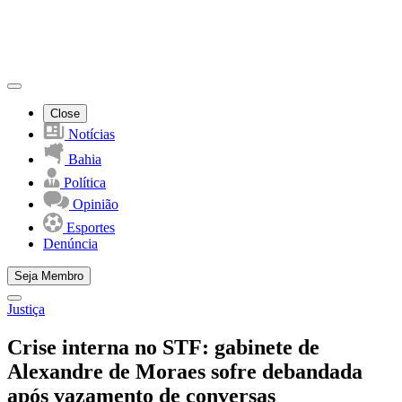
Close
Notícias
Bahia
Política
Opinião
Esportes
Denúncia
Seja Membro
Justiça
Crise interna no STF: gabinete de
Alexandre de Moraes sofre debandada
após vazamento de conversas