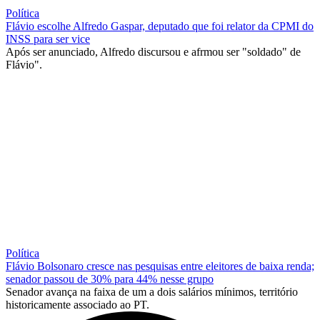
Política
Flávio escolhe Alfredo Gaspar, deputado que foi relator da CPMI do
INSS para ser vice
Após ser anunciado, Alfredo discursou e afrmou ser "soldado" de
Flávio".
Política
Flávio Bolsonaro cresce nas pesquisas entre eleitores de baixa renda;
senador passou de 30% para 44% nesse grupo
Senador avança na faixa de um a dois salários mínimos, território
historicamente associado ao PT.