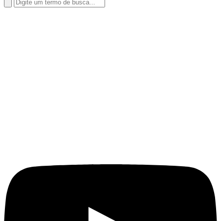
Search
for: