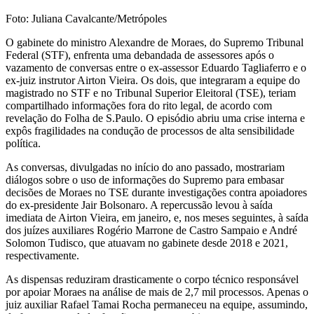
Foto: Juliana Cavalcante/Metrópoles
O gabinete do ministro Alexandre de Moraes, do Supremo Tribunal
Federal (STF), enfrenta uma debandada de assessores após o
vazamento de conversas entre o ex-assessor Eduardo Tagliaferro e o
ex-juiz instrutor Airton Vieira. Os dois, que integraram a equipe do
magistrado no STF e no Tribunal Superior Eleitoral (TSE), teriam
compartilhado informações fora do rito legal, de acordo com
revelação do Folha de S.Paulo. O episódio abriu uma crise interna e
expôs fragilidades na condução de processos de alta sensibilidade
política.
As conversas, divulgadas no início do ano passado, mostrariam
diálogos sobre o uso de informações do Supremo para embasar
decisões de Moraes no TSE durante investigações contra apoiadores
do ex-presidente Jair Bolsonaro. A repercussão levou à saída
imediata de Airton Vieira, em janeiro, e, nos meses seguintes, à saída
dos juízes auxiliares Rogério Marrone de Castro Sampaio e André
Solomon Tudisco, que atuavam no gabinete desde 2018 e 2021,
respectivamente.
As dispensas reduziram drasticamente o corpo técnico responsável
por apoiar Moraes na análise de mais de 2,7 mil processos. Apenas o
juiz auxiliar Rafael Tamai Rocha permaneceu na equipe, assumindo,