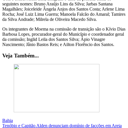
seguintes nomes: Bruno Araújo Lins da Silva; Jarbas Santana
Magalhães; Joiceleide Ângela Anjos dos Santos Costa; Arlene Lima
Rocha; José Luiz Lima Guerra; Manoela Falcão do Amaral; Tamires
da Silva Andrade; Milrela de Oliveira Macedo Silva.
Os integrantes de Moema na comissão de transição são o Kívio Dias
Barbosa Lopes, procurador-geral do Município e coordenador geral
da comissão; Inglid Leila dos Santos Silva; Ápio Vinagre
Nascimento; Jânio Bastos Reis; e Ailton Florêncio dos Santos.
Veja Também...
Bahia
Tenóbio e Capitão Alden denunciam domínio de facções em Areia