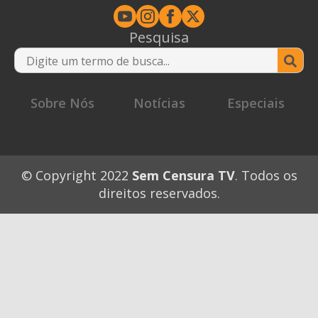
Pesquisa
Se
for
Sobre Nós
Notícias
Especiais
© Copyright 2022
Sem Censura TV
. Todos os
direitos reservados.