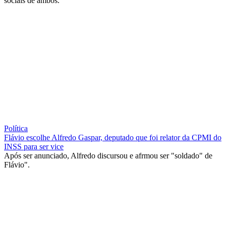
sociais de ambos.
Política
Flávio escolhe Alfredo Gaspar, deputado que foi relator da CPMI do
INSS para ser vice
Após ser anunciado, Alfredo discursou e afrmou ser "soldado" de
Flávio".