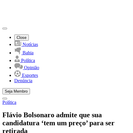
Close
Notícias
Bahia
Política
Opinião
Esportes
Denúncia
Seja Membro
Política
Flávio Bolsonaro admite que sua
candidatura ‘tem um preço’ para ser
retirada