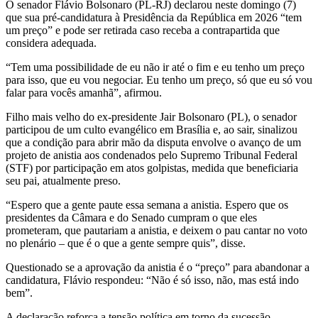
O senador Flávio Bolsonaro (PL-RJ) declarou neste domingo (7)
que sua pré-candidatura à Presidência da República em 2026 “tem
um preço” e pode ser retirada caso receba a contrapartida que
considera adequada.
“Tem uma possibilidade de eu não ir até o fim e eu tenho um preço
para isso, que eu vou negociar. Eu tenho um preço, só que eu só vou
falar para vocês amanhã”, afirmou.
Filho mais velho do ex-presidente Jair Bolsonaro (PL), o senador
participou de um culto evangélico em Brasília e, ao sair, sinalizou
que a condição para abrir mão da disputa envolve o avanço de um
projeto de anistia aos condenados pelo Supremo Tribunal Federal
(STF) por participação em atos golpistas, medida que beneficiaria
seu pai, atualmente preso.
“Espero que a gente paute essa semana a anistia. Espero que os
presidentes da Câmara e do Senado cumpram o que eles
prometeram, que pautariam a anistia, e deixem o pau cantar no voto
no plenário – que é o que a gente sempre quis”, disse.
Questionado se a aprovação da anistia é o “preço” para abandonar a
candidatura, Flávio respondeu: “Não é só isso, não, mas está indo
bem”.
A declaração reforça a tensão política em torno da sucessão