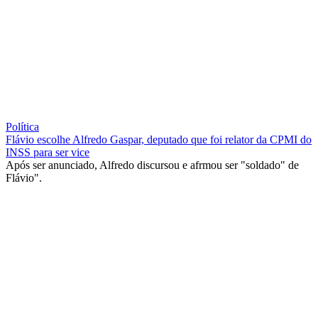
Política
Flávio escolhe Alfredo Gaspar, deputado que foi relator da CPMI do
INSS para ser vice
Após ser anunciado, Alfredo discursou e afrmou ser "soldado" de
Flávio".