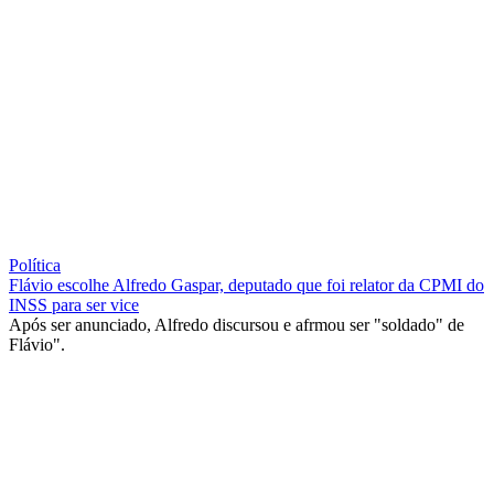
Política
Flávio escolhe Alfredo Gaspar, deputado que foi relator da CPMI do
INSS para ser vice
Após ser anunciado, Alfredo discursou e afrmou ser "soldado" de
Flávio".