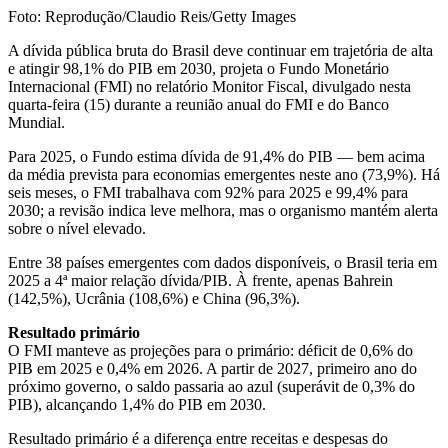
Foto: Reprodução/Claudio Reis/Getty Images
A dívida pública bruta do Brasil deve continuar em trajetória de alta
e atingir 98,1% do PIB em 2030, projeta o Fundo Monetário
Internacional (FMI) no relatório Monitor Fiscal, divulgado nesta
quarta-feira (15) durante a reunião anual do FMI e do Banco
Mundial.
Para 2025, o Fundo estima dívida de 91,4% do PIB — bem acima
da média prevista para economias emergentes neste ano (73,9%). Há
seis meses, o FMI trabalhava com 92% para 2025 e 99,4% para
2030; a revisão indica leve melhora, mas o organismo mantém alerta
sobre o nível elevado.
Entre 38 países emergentes com dados disponíveis, o Brasil teria em
2025 a 4ª maior relação dívida/PIB. À frente, apenas Bahrein
(142,5%), Ucrânia (108,6%) e China (96,3%).
Resultado primário
O FMI manteve as projeções para o primário: déficit de 0,6% do
PIB em 2025 e 0,4% em 2026. A partir de 2027, primeiro ano do
próximo governo, o saldo passaria ao azul (superávit de 0,3% do
PIB), alcançando 1,4% do PIB em 2030.
Resultado primário é a diferença entre receitas e despesas do