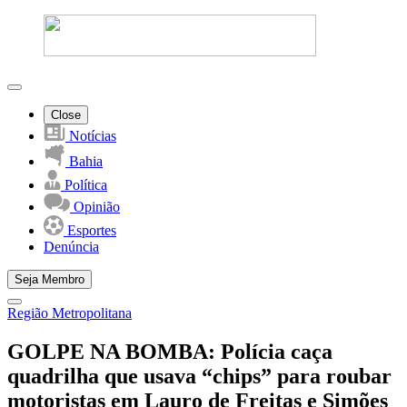
Close
Notícias
Bahia
Política
Opinião
Esportes
Denúncia
Seja Membro
Região Metropolitana
GOLPE NA BOMBA: Polícia caça
quadrilha que usava “chips” para roubar
motoristas em Lauro de Freitas e Simões