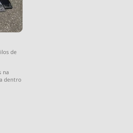
ilos de
s na
a dentro