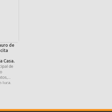
auro de
cita
a Casa.
ipal de
ão
tos,
 Juca,
úncia do
 Casa
unicada
olada e
antes da