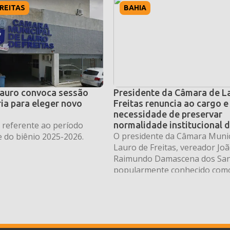
REITAS
BAHIA
auro convoca sessão
Presidente da Câmara de L
ia para eleger novo
Freitas renuncia ao cargo e 
necessidade de preservar
á referente ao período
normalidade institucional d
O presidente da Câmara Munic
 do biênio 2025-2026.
Lauro de Freitas, vereador Jo
Raimundo Damascena dos San
popularmente conhecido como
apresentou seu pedido de ren
comando da Mesa Diretora da
Legislativa. A decisão foi com
por meio de uma carta protoc
endereçada aos demais integr