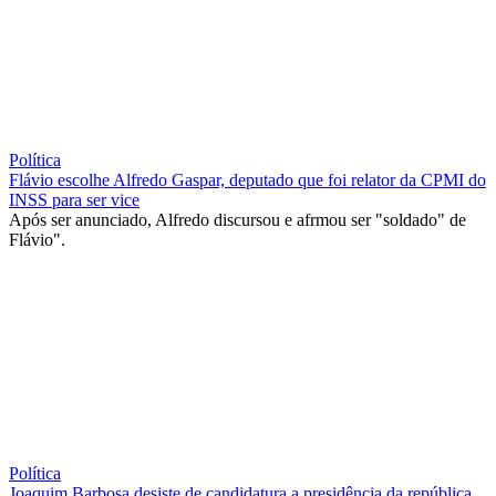
Política
Flávio escolhe Alfredo Gaspar, deputado que foi relator da CPMI do
INSS para ser vice
Após ser anunciado, Alfredo discursou e afrmou ser "soldado" de
Flávio".
Política
Joaquim Barbosa desiste de candidatura a presidência da república