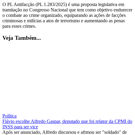
O PL Antifacção (PL 1.283/2025) é uma proposta legislativa em
tramitação no Congresso Nacional que tem como objetivo endurecer
o combate ao crime organizado, equiparando as ações de facções
criminosas e milícias a atos de terrorismo e aumentando as penas
para esses crimes.
Veja Também...
Política
Flávio escolhe Alfredo Gaspar, deputado que foi relator da CPMI do
INSS para ser vice
Após ser anunciado, Alfredo discursou e afrmou ser "soldado" de