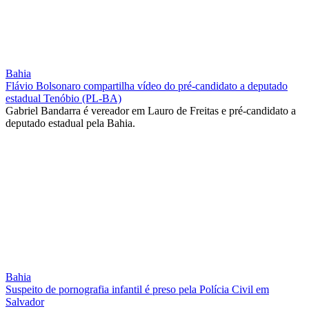
Bahia
Flávio Bolsonaro compartilha vídeo do pré-candidato a deputado
estadual Tenóbio (PL-BA)
Gabriel Bandarra é vereador em Lauro de Freitas e pré-candidato a
deputado estadual pela Bahia.
Bahia
Suspeito de pornografia infantil é preso pela Polícia Civil em
Salvador