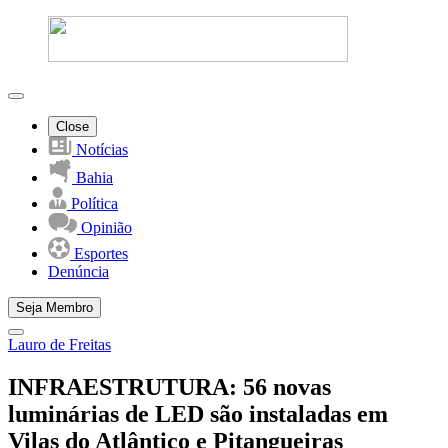
Close
Notícias
Bahia
Política
Opinião
Esportes
Denúncia
Seja Membro
Lauro de Freitas
INFRAESTRUTURA: 56 novas
luminárias de LED são instaladas em
Vilas do Atlântico e Pitangueiras