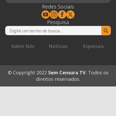
Redes Sociais
Pesquisa
Se
for
Sobre Nós
Notícias
Especiais
© Copyright 2022
Sem Censura TV
. Todos os
direitos reservados.