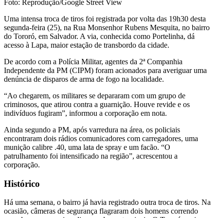
Foto: Reprodução/Google Street View
Uma intensa troca de tiros foi registrada por volta das 19h30 desta
segunda-feira (25), na Rua Monsenhor Rubens Mesquita, no bairro
do Tororó, em Salvador. A via, conhecida como Portelinha, dá
acesso à Lapa, maior estação de transbordo da cidade.
De acordo com a Polícia Militar, agentes da 2ª Companhia
Independente da PM (CIPM) foram acionados para averiguar uma
denúncia de disparos de arma de fogo na localidade.
“Ao chegarem, os militares se depararam com um grupo de
criminosos, que atirou contra a guarnição. Houve revide e os
indivíduos fugiram”, informou a corporação em nota.
Ainda segundo a PM, após varredura na área, os policiais
encontraram dois rádios comunicadores com carregadores, uma
munição calibre .40, uma lata de spray e um facão. “O
patrulhamento foi intensificado na região”, acrescentou a
corporação.
Histórico
Há uma semana, o bairro já havia registrado outra troca de tiros. Na
ocasião, câmeras de segurança flagraram dois homens correndo