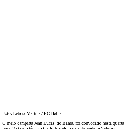
Foto: Letícia Martins / EC Bahia
O meio-campista Jean Lucas, do Bahia, foi convocado nesta quarta-
feira (27) pelo técnico Carlo Ancelotti para defender a Seleção