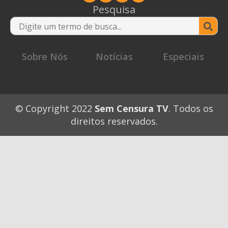
Pesquisa
Se
for
Sobre Nós
Notícias
Especiais
© Copyright 2022
Sem Censura TV
. Todos os
direitos reservados.