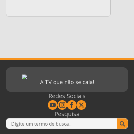
A TV que não se cala!
Redes Sociais
Pesquisa
Se
for