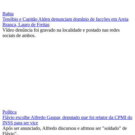
Bahia
Tenóbio e Capitão Alden denunciam domínio de facções em Areia
Branca, Lauro de Freitas
Vídeo denúncia foi gravado na localidade e postado nas redes
sociais de ambos.
Política
Flávio escolhe Alfredo Gaspar, deputado que foi relator da CPMI do
INSS para ser vice
Após ser anunciado, Alfredo discursou e afrmou ser "soldado" de
Flávio".