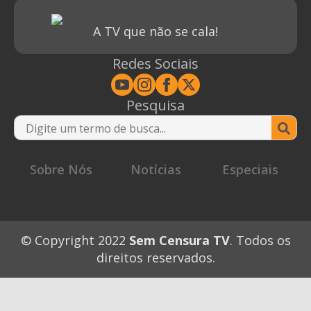
A TV que não se cala!
Redes Sociais
Pesquisa
Se
for
Sobre Nós
Notícias
Especiais
© Copyright 2022
Sem Censura TV
. Todos os
direitos reservados.