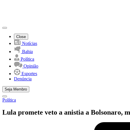
Close
Notícias
Bahia
Política
Opinião
Esportes
Denúncia
Seja Membro
Política
Lula promete veto a anistia a Bolsonaro,