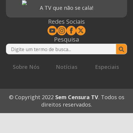
A TV que não se cala!
Redes Sociais
Pesquisa
Se
for
Sobre Nós
Notícias
Especiais
© Copyright 2022
Sem Censura TV
. Todos os
direitos reservados.