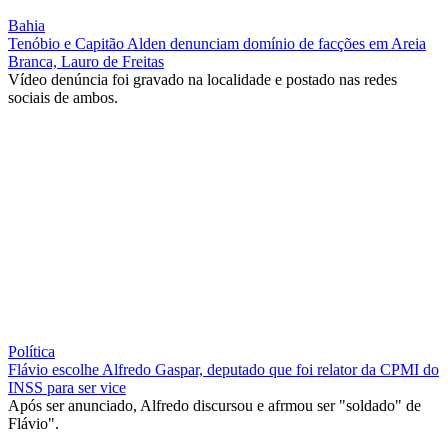
Bahia
Tenóbio e Capitão Alden denunciam domínio de facções em Areia
Branca, Lauro de Freitas
Vídeo denúncia foi gravado na localidade e postado nas redes
sociais de ambos.
Política
Flávio escolhe Alfredo Gaspar, deputado que foi relator da CPMI do
INSS para ser vice
Após ser anunciado, Alfredo discursou e afrmou ser "soldado" de
Flávio".