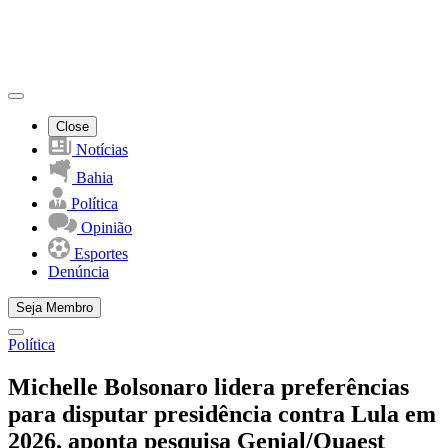
Close
Notícias
Bahia
Política
Opinião
Esportes
Denúncia
Seja Membro
Política
Michelle Bolsonaro lidera preferências
para disputar presidência contra Lula em
2026, aponta pesquisa Genial/Quaest