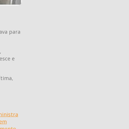
rava para
,
esce e
tima,