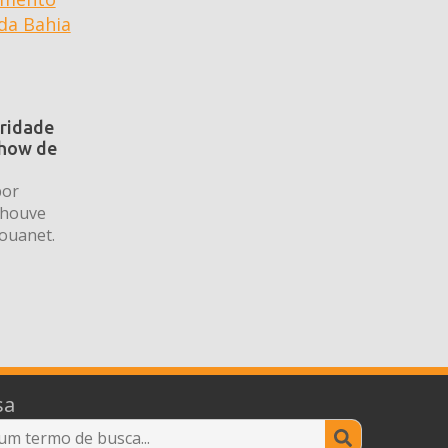
aridade
show de
por
 houve
Rouanet.
sa
Search