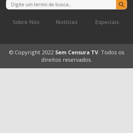
Se
for
Sobre Nós
Notícias
Especiais
© Copyright 2022
Sem Censura TV
. Todos os
direitos reservados.