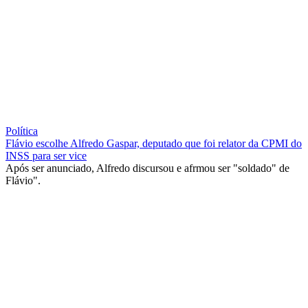
Política
Flávio escolhe Alfredo Gaspar, deputado que foi relator da CPMI do
INSS para ser vice
Após ser anunciado, Alfredo discursou e afrmou ser "soldado" de
Flávio".