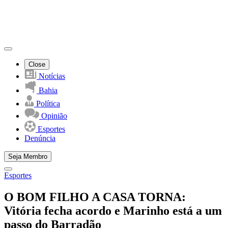
Close
Notícias
Bahia
Política
Opinião
Esportes
Denúncia
Seja Membro
Esportes
O BOM FILHO A CASA TORNA:
Vitória fecha acordo e Marinho está a um
passo do Barradão