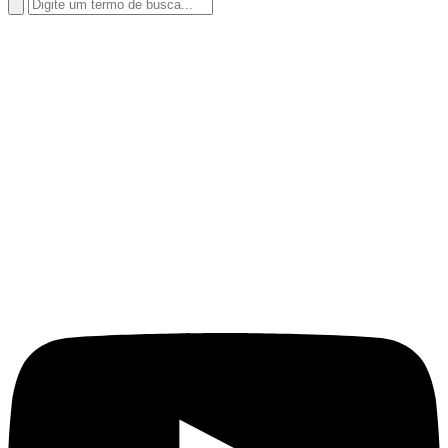
Search
for: