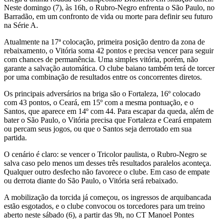
Neste domingo (7), às 16h, o Rubro-Negro enfrenta o São Paulo, no
Barradão, em um confronto de vida ou morte para definir seu futuro
na Série A.
Atualmente na 17ª colocação, primeira posição dentro da zona de
rebaixamento, o Vitória soma 42 pontos e precisa vencer para seguir
com chances de permanência. Uma simples vitória, porém, não
garante a salvação automática. O clube baiano também terá de torcer
por uma combinação de resultados entre os concorrentes diretos.
Os principais adversários na briga são o Fortaleza, 16º colocado
com 43 pontos, o Ceará, em 15º com a mesma pontuação, e o
Santos, que aparece em 14º com 44. Para escapar da queda, além de
bater o São Paulo, o Vitória precisa que Fortaleza e Ceará empatem
ou percam seus jogos, ou que o Santos seja derrotado em sua
partida.
O cenário é claro: se vencer o Tricolor paulista, o Rubro-Negro se
salva caso pelo menos um desses três resultados paralelos aconteça.
Qualquer outro desfecho não favorece o clube. Em caso de empate
ou derrota diante do São Paulo, o Vitória será rebaixado.
A mobilização da torcida já começou, os ingressos de arquibancada
estão esgotados, e o clube convocou os torcedores para um treino
aberto neste sábado (6), a partir das 9h, no CT Manoel Pontes