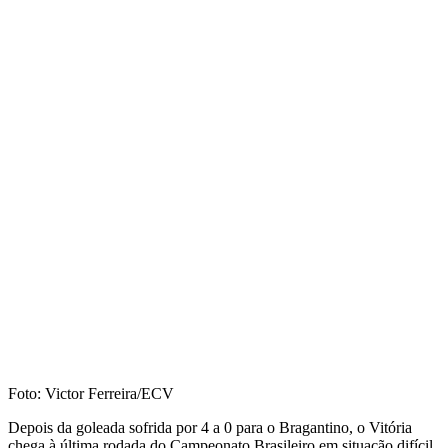
Foto: Victor Ferreira/ECV
Depois da goleada sofrida por 4 a 0 para o Bragantino, o Vitória
chega à última rodada do Campeonato Brasileiro em situação difícil.