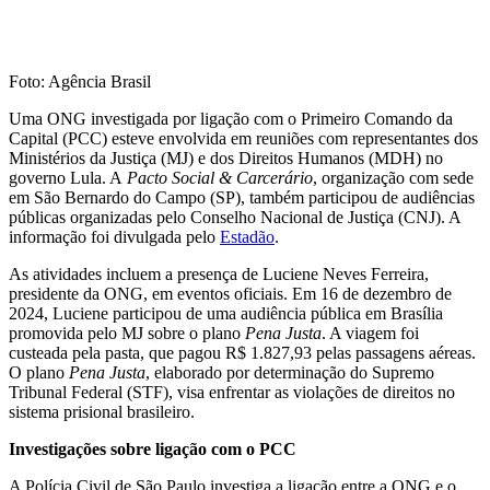
Foto: Agência Brasil
Uma ONG investigada por ligação com o Primeiro Comando da
Capital (PCC) esteve envolvida em reuniões com representantes dos
Ministérios da Justiça (MJ) e dos Direitos Humanos (MDH) no
governo Lula. A
Pacto Social & Carcerário
, organização com sede
em São Bernardo do Campo (SP), também participou de audiências
públicas organizadas pelo Conselho Nacional de Justiça (CNJ). A
informação foi divulgada pelo
Estadão
.
As atividades incluem a presença de Luciene Neves Ferreira,
presidente da ONG, em eventos oficiais. Em 16 de dezembro de
2024, Luciene participou de uma audiência pública em Brasília
promovida pelo MJ sobre o plano
Pena Justa
. A viagem foi
custeada pela pasta, que pagou R$ 1.827,93 pelas passagens aéreas.
O plano
Pena Justa
, elaborado por determinação do Supremo
Tribunal Federal (STF), visa enfrentar as violações de direitos no
sistema prisional brasileiro.
Investigações sobre ligação com o PCC
A Polícia Civil de São Paulo investiga a ligação entre a ONG e o