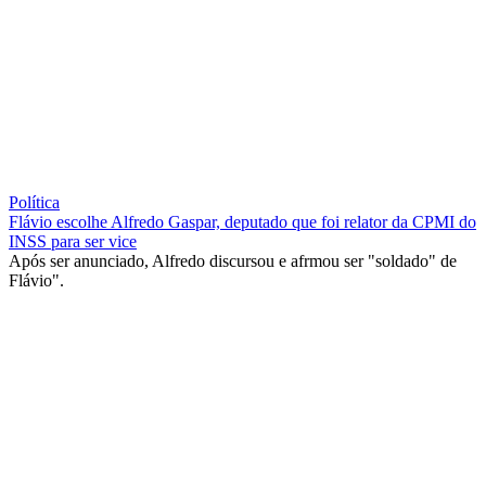
Política
Flávio escolhe Alfredo Gaspar, deputado que foi relator da CPMI do
INSS para ser vice
Após ser anunciado, Alfredo discursou e afrmou ser "soldado" de
Flávio".