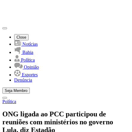
Close
Notícias
Bahia
Política
Opinião
Esportes
Denúncia
Seja Membro
Política
ONG ligada ao PCC participou de
reuniões com ministérios no governo
Lula, diz Estadão