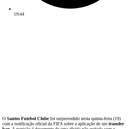
19:44
O
Santos Futebol Clube
foi surpreendido nesta quinta-feira (19)
com a notificação oficial da FIFA sobre a aplicação de um
transfer
ban
. A punição é decorrente de uma dívida não quitada com o