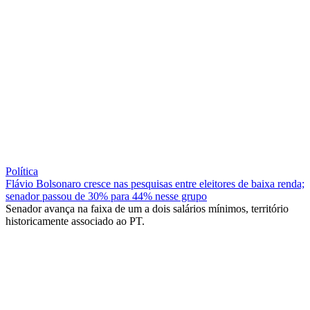
Política
Flávio Bolsonaro cresce nas pesquisas entre eleitores de baixa renda;
senador passou de 30% para 44% nesse grupo
Senador avança na faixa de um a dois salários mínimos, território
historicamente associado ao PT.