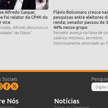
he Alfredo Gaspar,
Flávio Bolsonaro cresce na
e foi relator da CPMI do
pesquisas entre eleitores d
r vice
renda; senador passou de 
ciado, Alfredo discursou e
44% nesse grupo
Senador avança na faixa de um
oldado" de Flávio".
salários mínimos, território
historicamente associado ao P
 Sociais
Pesqui
re Nós
Notícias
História
Todas as Categorias