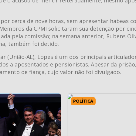
ue o acusou de mentir reiteradamente, mesmo após
 por cerca de nove horas, sem apresentar habeas c
 Membros da CPMI solicitaram sua detenção por cin
uada pela comissão; na semana anterior, Rubens Oliv
ma, também foi detido.
r (União-AL), Lopes é um dos principais articulado
os a aposentados e pensionistas. Apesar da prisão,
ento de fiança, cujo valor não foi divulgado.
POLÍTICA