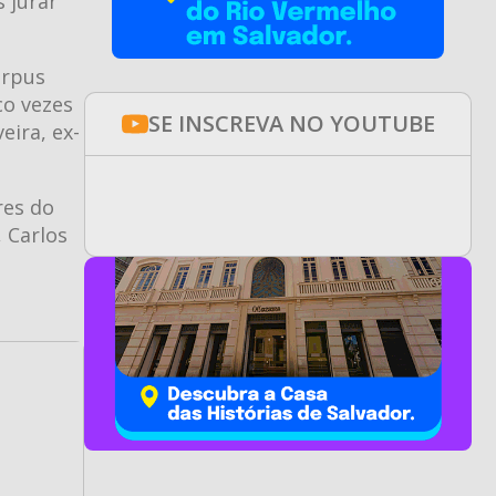
 jurar
orpus
co vezes
SE INSCREVA NO YOUTUBE
eira, ex-
res do
 Carlos