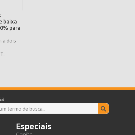
s
e baixa
30% para
 a dois
T.
sa
Search
for:
Especiais
Opinião