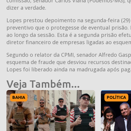
comissão, senador Carlos Viana (Podemos-MG), q
dizer a verdade.
Lopes prestou depoimento na segunda-feira (29)
preventivo que o protegesse de eventual prisão.
ao longo da sessão. Esta é a segunda prisão efet
diretor financeiro de empresas ligadas ao esque
Segundo o relator da CPMI, senador Alfredo Gaspa
esquema de fraude que desviou recursos destinad
Lopes foi liberado ainda na madrugada após pagam
Veja Também...
BAHIA
POLÍTICA