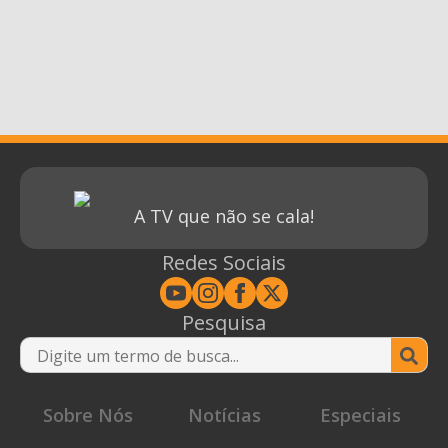
A TV que não se cala!
Redes Sociais
Pesquisa
Se
for
Sobre Nós
Notícias
Especiais