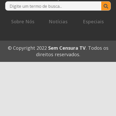
Se
for
Sobre Nós
Notícias
Especiais
© Copyright 2022
Sem Censura TV
. Todos os
direitos reservados.