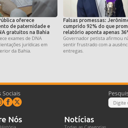
Pública oferece
Falsas promessas: Jerônimo
nto de paternidade e
cumprido 92% do que prom
A gratuitos na Bahia
relatório aponta apenas 3
erece exames de DNA
Governador petista afirmou n
rientações jurídicas em
sentir frustrado com a ausênc
erior da Bahia.
entregas.
 Sociais
Pesqui
re Nós
Notícias
História
Todas as Categorias