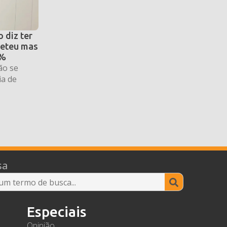
 diz ter
eteu mas
6%
ão se
ia de
sa
Search
for:
Especiais
Opinião