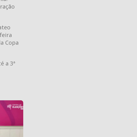
eração
ateo
feira
 da Copa
é a 3ª