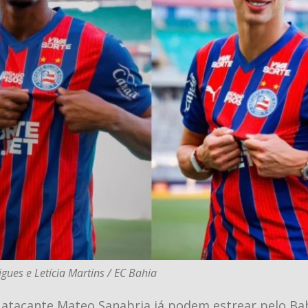
igues e Letícia Martins / EC Bahia
o atacante Mateo Sanabria já podem estrear pelo Bah