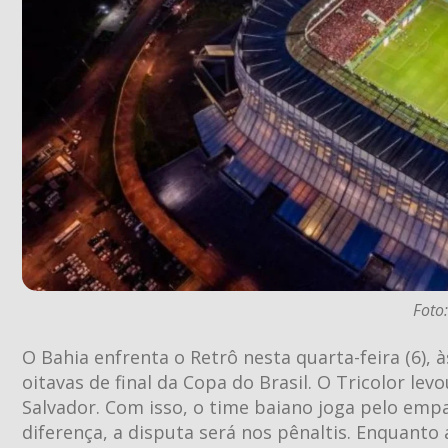
Foto:
O Bahia enfrenta o Retrô nesta quarta-feira (6),
oitavas de final da Copa do Brasil. O Tricolor le
Salvador. Com isso, o time baiano joga pelo emp
diferença, a disputa será nos pênaltis. Enquant