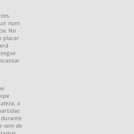
zes.
nuir num
zia. No
o placar
derá
 segue
escansar
me
uipe
aleza, a
partidas
, durante
ue vem de
 Itamar