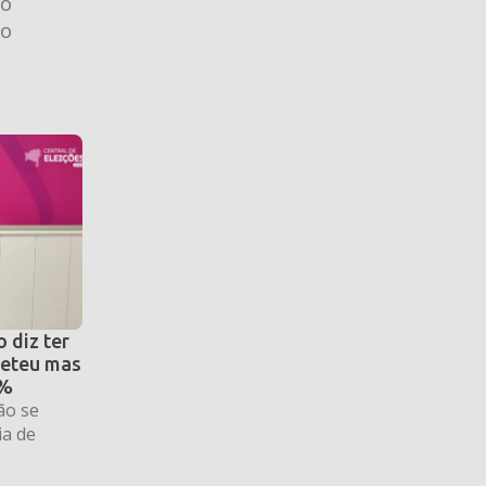
io
ho
 diz ter
eteu mas
6%
ão se
ia de