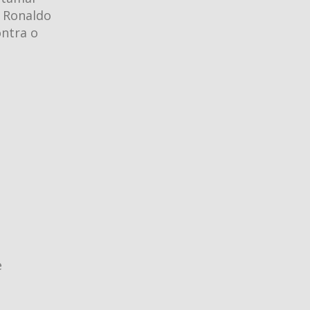
o Ronaldo
ontra o
e