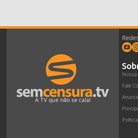
Redes
Sob
Nossa 
Fale C
Anunci
A TV que não se cala!
Princíp
Polític