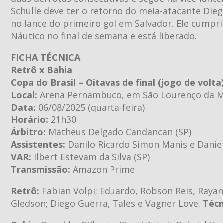
Schülle deve ter o retorno do meia-atacante Die
no lance do primeiro gol em Salvador. Ele cumpr
Náutico no final de semana e está liberado.
FICHA TÉCNICA
Retrô x Bahia
Copa do Brasil – Oitavas de final (jogo de volta
Local:
Arena Pernambuco, em São Lourenço da M
Data:
06/08/2025 (quarta-feira)
Horário:
21h30
Árbitro:
Matheus Delgado Candancan (SP)
Assistentes:
Danilo Ricardo Simon Manis e Danie
VAR:
Ilbert Estevam da Silva (SP)
Transmissão:
Amazon Prime
Retrô:
Fabian Volpi; Eduardo, Robson Reis, Rayan
Gledson; Diego Guerra, Tales e Vagner Love.
Técn