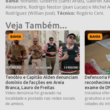
Bahia:
Ronaldo; Gilberto (Santi Arias), Gabriel Xa
Alexandre, Rodrigo Nestor (Jean Lucas) e Michel A
Rodríguez (Willian José).
Técnico:
Rogério Ceni.
Veja Também...
BAHIA
BAHIA
Tenóbio e Capitão Alden denunciam
Defensoria 
domínio de facções em Areia
reconhecime
Branca, Lauro de Freitas
exame de DN
Vídeo denúncia foi gravado na
Iniciativa of
localidade e postado nas redes sociais
gratuitos e o
de ambos.
cidades do int