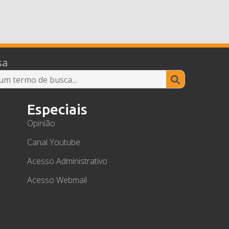
sa
Search
for:
Especiais
Opinião
Canal Youtube
Acesso Administrativo
Acesso Webmail