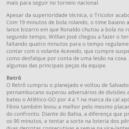
mais para seguir no torneio nacional.
Apesar da superioridade técnica, o Tricolor aca
Com 19 minutos de bola rolando, o time baiano a
lance bizarro em que Ronaldo chutou a bola no ro
segundo tempo, Willian José chegou a fazer o ter
faltando quatro minutos para o tempo regulament
contar com o volante Acevedo, que cumpre suspe
como desfalque por conta de uma lesão na coxa. 
algumas das principais peças da equipe.
Retrô
O Retrô cumpriu o planejado e voltou de Salvador
pernambucano superou adversários de divisões ac
bateu o Atlético-GO por 4 a 1 na marca da cal a
Fênix também levou a melhor pelo mesmo placar n
do confronto. Diante do Bahia, a diferença que p
os 90 minutos, e tentar a sorte na loteria dos pê
duas derrotas consecutivas e segue na vice-lantern