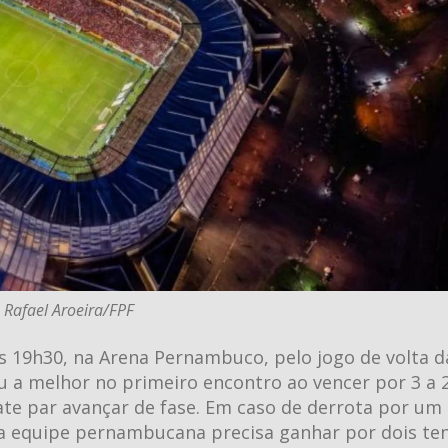
 Rafael Aroeira/FPF
 às 19h30, na Arena Pernambuco, pelo jogo de volta d
vou a melhor no primeiro encontro ao vencer por 3 a 
ate par avançar de fase. Em caso de derrota por um 
o a equipe pernambucana precisa ganhar por dois te