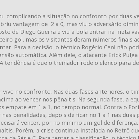
bou complicando a situação no confronto por duas ve
briu vantagem de 2 a 0, mas viu o adversário dimi
sto de Diego Guerra e viu a bola entrar na meta va
ceiro gol, mas os visitantes deram números finais a
ar. Para a decisão, o técnico Rogério Ceni não po
nsão automática. Além dele, o atacante Erick Pulga
A tendência é que o treinador rode o elenco para d
 vivo no confronto. Nas duas fases anteriores, o ti
ima ao vencer nos pênaltis. Na segunda fase, a eq
pós empate em 1 a 1, no tempo normal. Contra o Fort
as penalidades, depois de ficar no 1 a 1 nas duas 
recisará vencer, por no mínimo um gol de diferença
naltis. Porém, a crise continua instalada no Retrô q
a da Série C. Para tentar a classificação, o técnico