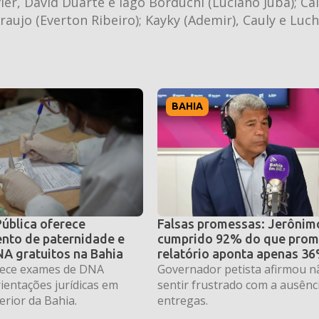
vier, David Duarte e Iago Borduchi (Luciano Juba); Ca
raujo (Everton Ribeiro); Kayky (Ademir), Cauly e Luc
BAHIA
Pública oferece
Falsas promessas: Jerônimo
nto de paternidade e
cumprido 92% do que prom
A gratuitos na Bahia
relatório aponta apenas 3
erece exames de DNA
Governador petista afirmou n
rientações jurídicas em
sentir frustrado com a ausênc
erior da Bahia.
entregas.