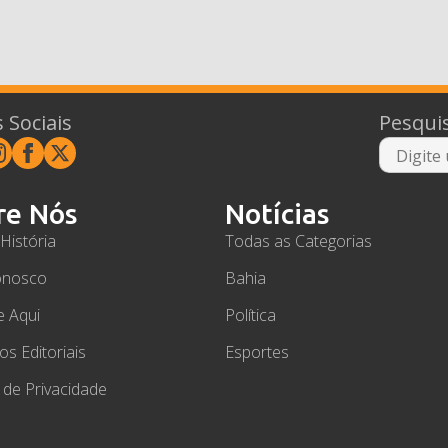
 Sociais
Pesqui
re Nós
Notícias
História
Todas as Categorias
onosco
Bahia
e Aqui
Política
ios Editoriais
Esportes
a de Privacidade