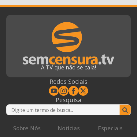
A TV que não se cala!
Redes Sociais
Pesquisa
Se
for
Sobre Nós
Notícias
Especiais