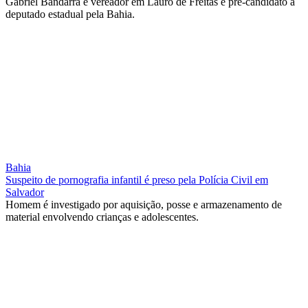
Gabriel Bandarra é vereador em Lauro de Freitas e pré-candidato a
deputado estadual pela Bahia.
Bahia
Suspeito de pornografia infantil é preso pela Polícia Civil em
Salvador
Homem é investigado por aquisição, posse e armazenamento de
material envolvendo crianças e adolescentes.