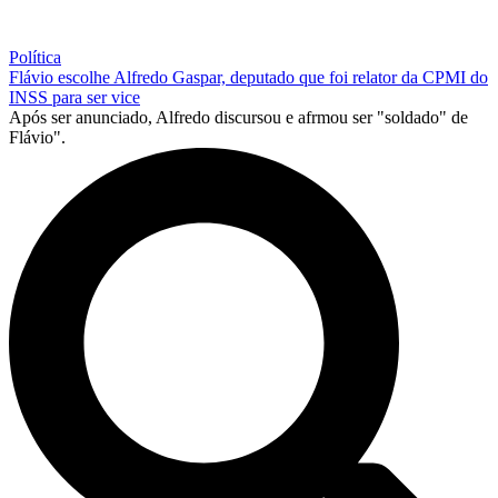
Política
Flávio escolhe Alfredo Gaspar, deputado que foi relator da CPMI do
INSS para ser vice
Após ser anunciado, Alfredo discursou e afrmou ser "soldado" de
Flávio".