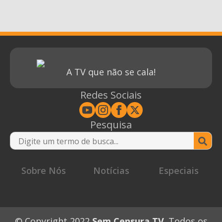
A TV que não se cala!
Redes Sociais
Pesquisa
Se
for
Sobre Nós
Notícias
Especiais
© Copyright 2022
Sem Censura TV
. Todos os