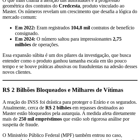
O que mais chama a atenção das autoridades é a progressão
geométrica dos contratos do
Credcesta
, produto vinculado ao
Master. Os números revelam um crescimento que desafia a lógica do
mercado comum:
Em 2022:
Eram registrados
104,8 mil
contratos de benefício
consignado.
Em 2024:
O número saltou para impressionantes
2,75
milhões
de operações.
Essa expansão súbita é um dos pilares da investigação, que busca
entender como o produto ganhou tamanha escala em tão pouco
tempo e se houve práticas abusivas ou fraudulentas na adesão desses
novos clientes.
R$ 2 Bilhões Bloqueados e Milhares de Vítimas
A reação do INSS foi drástica para proteger o Erário e os segurados.
Atualmente, cerca de
R$ 2 bilhões
em repasses destinados ao
Master estão bloqueados pela autarquia. A medida afeta diretamente
mais de
250 mil empréstimos
que estão sob rigorosa análise por
suspeita de fraude.
O Ministério Público Federal (MPF) também entrou no caso,