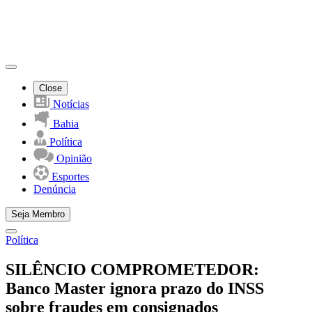
Close
Notícias
Bahia
Política
Opinião
Esportes
Denúncia
Seja Membro
Política
SILÊNCIO COMPROMETEDOR:
Banco Master ignora prazo do INSS
sobre fraudes em consignados