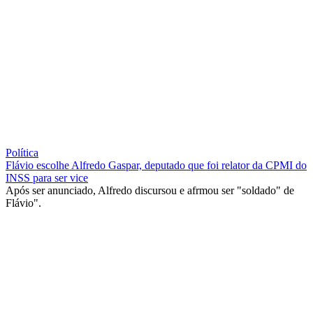
Política
Flávio escolhe Alfredo Gaspar, deputado que foi relator da CPMI do
INSS para ser vice
Após ser anunciado, Alfredo discursou e afrmou ser "soldado" de
Flávio".