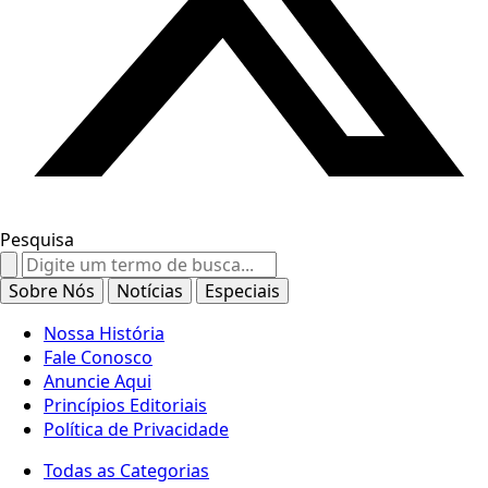
Pesquisa
Search
for:
Sobre Nós
Notícias
Especiais
Nossa História
Fale Conosco
Anuncie Aqui
Princípios Editoriais
Política de Privacidade
Todas as Categorias