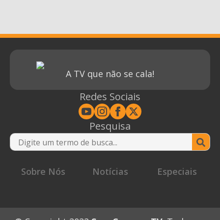
A TV que não se cala!
Redes Sociais
Pesquisa
Se
for
Sobre Nós
Notícias
Especiais