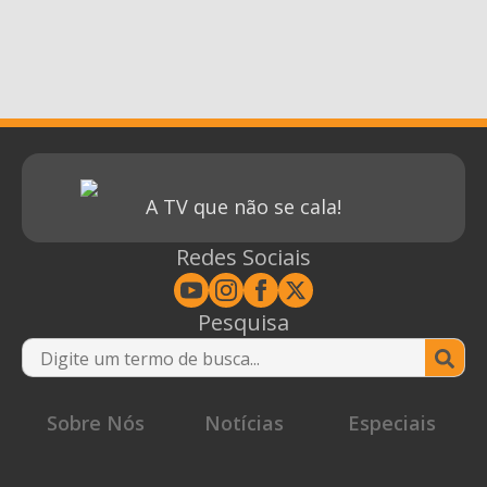
A TV que não se cala!
Redes Sociais
Pesquisa
Se
for
Sobre Nós
Notícias
Especiais