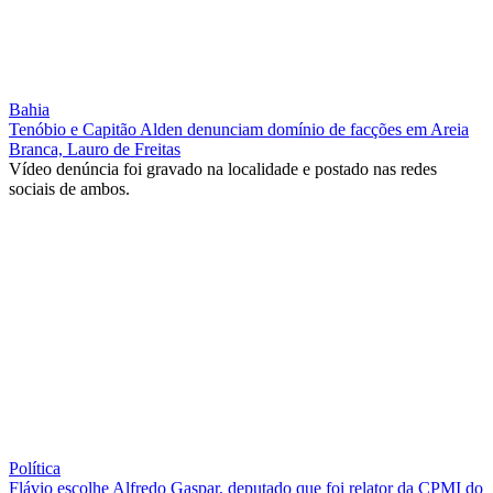
Bahia
Tenóbio e Capitão Alden denunciam domínio de facções em Areia
Branca, Lauro de Freitas
Vídeo denúncia foi gravado na localidade e postado nas redes
sociais de ambos.
Política
Flávio escolhe Alfredo Gaspar, deputado que foi relator da CPMI do