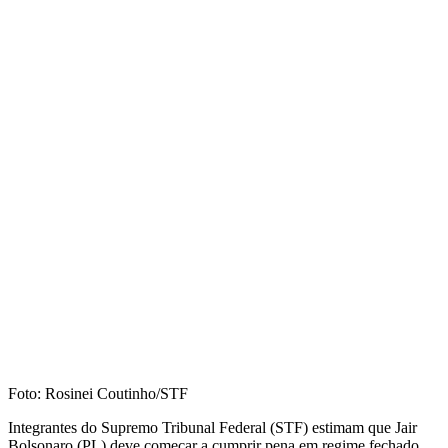
Foto: Rosinei Coutinho/STF
Integrantes do Supremo Tribunal Federal (STF) estimam que Jair
Bolsonaro (PL) deve começar a cumprir pena em regime fechado