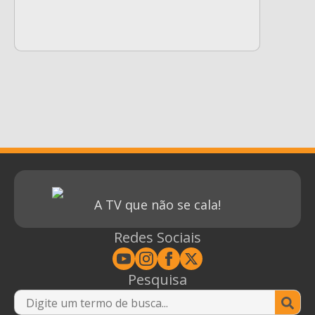
A TV que não se cala!
Redes Sociais
Pesquisa
Se