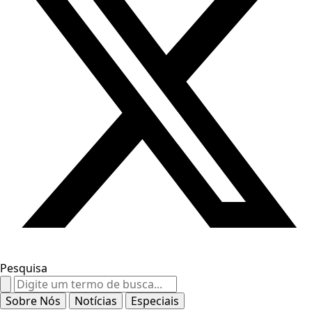
Pesquisa
Search
for:
Sobre Nós
Notícias
Especiais