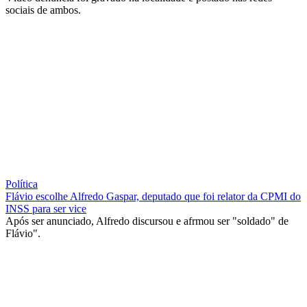
sociais de ambos.
Política
Flávio escolhe Alfredo Gaspar, deputado que foi relator da CPMI do
INSS para ser vice
Após ser anunciado, Alfredo discursou e afrmou ser "soldado" de
Flávio".