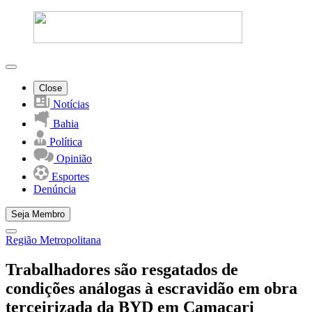
Close
Notícias
Bahia
Política
Opinião
Esportes
Denúncia
Seja Membro
Região Metropolitana
Trabalhadores são resgatados de
condições análogas à escravidão em obra
terceirizada da BYD em Camaçari