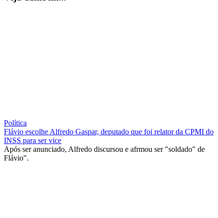
Política
Flávio escolhe Alfredo Gaspar, deputado que foi relator da CPMI do
INSS para ser vice
Após ser anunciado, Alfredo discursou e afrmou ser "soldado" de
Flávio".