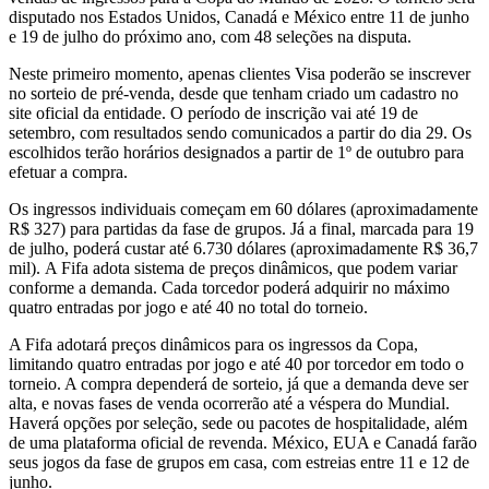
disputado nos Estados Unidos, Canadá e México entre 11 de junho
e 19 de julho do próximo ano, com 48 seleções na disputa.
Neste primeiro momento, apenas clientes Visa poderão se inscrever
no sorteio de pré-venda, desde que tenham criado um cadastro no
site oficial da entidade. O período de inscrição vai até 19 de
setembro, com resultados sendo comunicados a partir do dia 29. Os
escolhidos terão horários designados a partir de 1º de outubro para
efetuar a compra.
Os ingressos individuais começam em 60 dólares (aproximadamente
R$ 327) para partidas da fase de grupos. Já a final, marcada para 19
de julho, poderá custar até 6.730 dólares (aproximadamente R$ 36,7
mil). A Fifa adota sistema de preços dinâmicos, que podem variar
conforme a demanda. Cada torcedor poderá adquirir no máximo
quatro entradas por jogo e até 40 no total do torneio.
A Fifa adotará preços dinâmicos para os ingressos da Copa,
limitando quatro entradas por jogo e até 40 por torcedor em todo o
torneio. A compra dependerá de sorteio, já que a demanda deve ser
alta, e novas fases de venda ocorrerão até a véspera do Mundial.
Haverá opções por seleção, sede ou pacotes de hospitalidade, além
de uma plataforma oficial de revenda. México, EUA e Canadá farão
seus jogos da fase de grupos em casa, com estreias entre 11 e 12 de
junho.